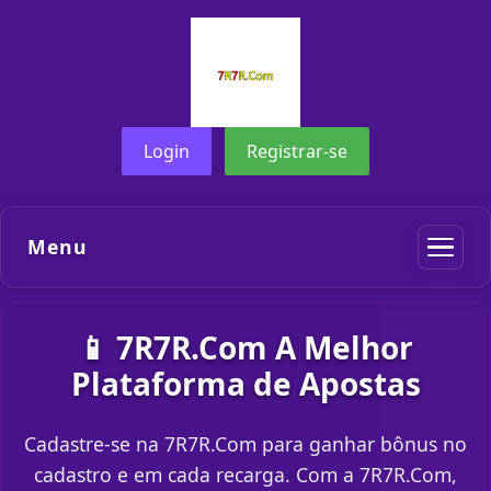
Login
Registrar-se
Menu
📱 7R7R.Com A Melhor
Plataforma de Apostas
Cadastre-se na 7R7R.Com para ganhar bônus no
cadastro e em cada recarga. Com a 7R7R.Com,