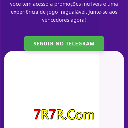
você tem acesso a promoções incríveis e uma
experiência de jogo inigualável. Junte-se aos
vencedores agora!
SEGUIR NO TELEGRAM