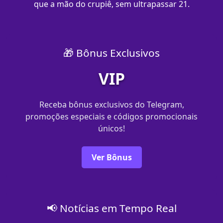
que a mão do crupiê, sem ultrapassar 21.
🎁 Bônus Exclusivos
VIP
Receba bônus exclusivos do Telegram,
promoções especiais e códigos promocionais
únicos!
Ver Bônus
📢 Notícias em Tempo Real