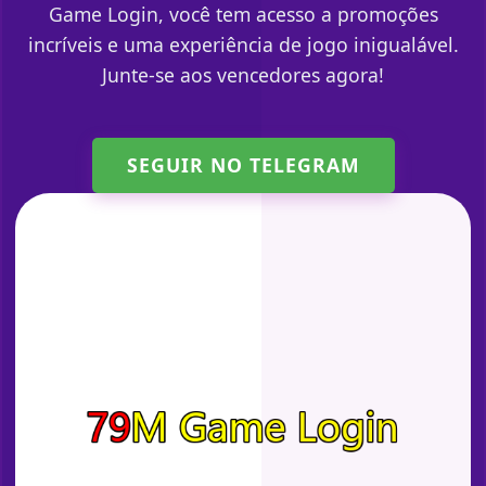
Game Login, você tem acesso a promoções
incríveis e uma experiência de jogo inigualável.
Junte-se aos vencedores agora!
SEGUIR NO TELEGRAM