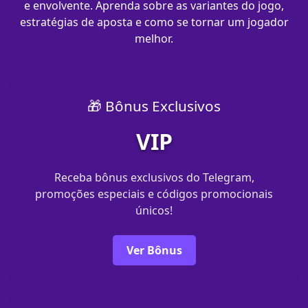
e envolvente. Aprenda sobre as variantes do jogo,
estratégias de aposta e como se tornar um jogador
melhor.
🎁 Bônus Exclusivos
VIP
Receba bônus exclusivos do Telegram,
promoções especiais e códigos promocionais
únicos!
Ver Bônus