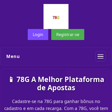
Login
Registrar-se
Menu
📱 78G A Melhor Plataforma
de Apostas
Cadastre-se na 78G para ganhar bônus no
cadastro e em cada recarga. Com a 78G, você tem