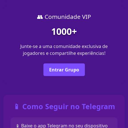
👥 Comunidade VIP
1000+
Junte-se a uma comunidade exclusiva de
jogadores e compartilhe experiências!
Entrar Grupo
📱 Como Seguir no Telegram
📱 Baixe o app Telegram no seu dispositivo