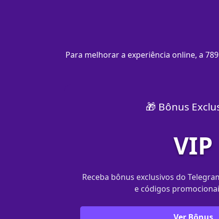
Para melhorar a experiência online, a 78
🎁 Bônus Exclu
VIP
Receba bônus exclusivos do Telegra
e códigos promocionai
Ver Bônus