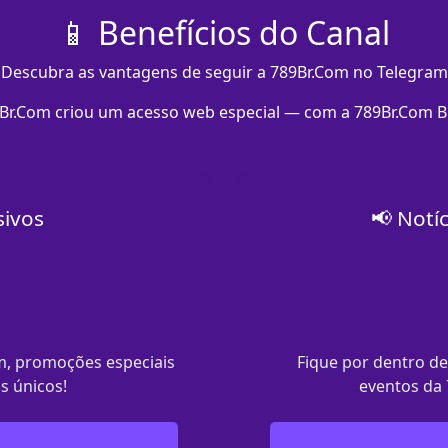
📱 Benefícios do Canal
Descubra as vantagens de seguir a 789Br.Com no Telegram
9Br.Com criou um acesso web especial — com a 789Br.Com Bra
sivos
📢 Notí
m, promoções especiais
Fique por dentro d
s únicos!
eventos da