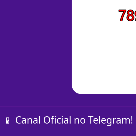
📱 Canal Oficial no Telegram!