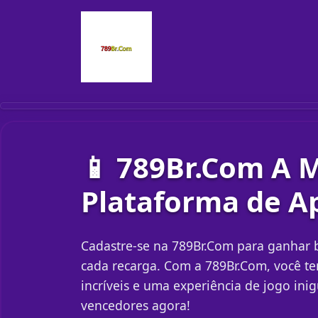
📱 789Br.Com A 
Plataforma de A
Cadastre-se na 789Br.Com para ganhar 
cada recarga. Com a 789Br.Com, você t
incríveis e uma experiência de jogo inig
vencedores agora!