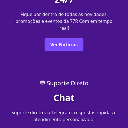
Fique por dentro de todas as novidades,
promoções e eventos da 77R Com em tempo
real!
Ver Notícias
💬 Suporte Direto
Chat
Suporte direto via Telegram, respostas rápidas e
atendimento personalizado!