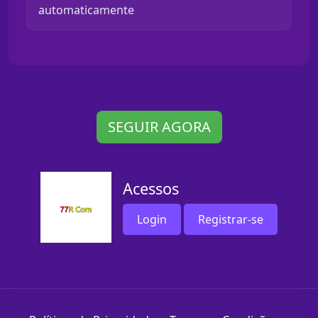
automaticamente
SEGUIR AGORA
Acessos
Login
Registrar-se