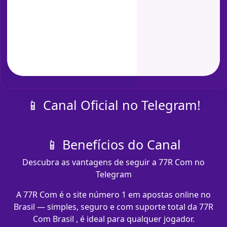
📱 Canal Oficial no Telegram!
📱 Benefícios do Canal
Descubra as vantagens de seguir a 77R Com no
Telegram
A 77R Com é o site número 1 em apostas online no
Brasil — simples, seguro e com suporte total da 77R
Com Brasil , é ideal para qualquer jogador.