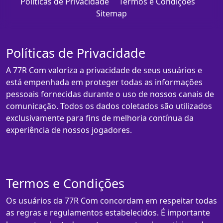
Políticas de Privacidade
Termos e Condições
Sitemap
Políticas de Privacidade
A 77R Com valoriza a privacidade de seus usuários e
está empenhada em proteger todas as informações
pessoais fornecidas durante o uso de nossos canais de
comunicação. Todos os dados coletados são utilizados
exclusivamente para fins de melhoria contínua da
experiência de nossos jogadores.
Termos e Condições
Os usuários da 77R Com concordam em respeitar todas
as regras e regulamentos estabelecidos. É importante