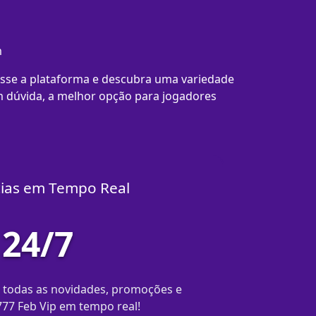
m
esse a plataforma e descubra uma variedade
sem dúvida, a melhor opção para jogadores
cias em Tempo Real
24/7
e todas as novidades, promoções e
777 Feb Vip em tempo real!