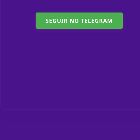
SEGUIR NO TELEGRAM