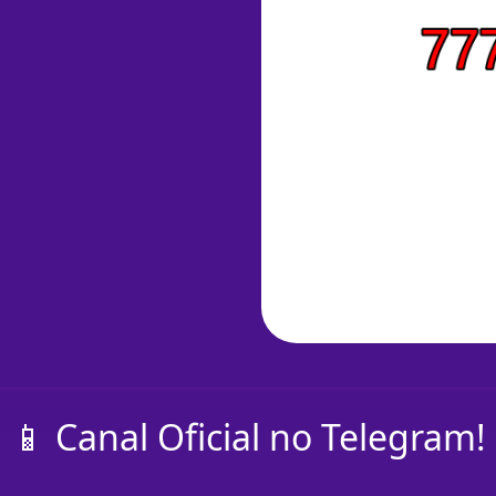
📱 Canal Oficial no Telegram!