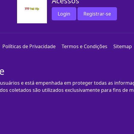
Acessos
Login
Registrar-se
Políticas de Privacidade
Termos e Condições
Sitemap
de
us usuários e está empenhada em proteger todas as informa
os coletados são utilizados exclusivamente para fins de m