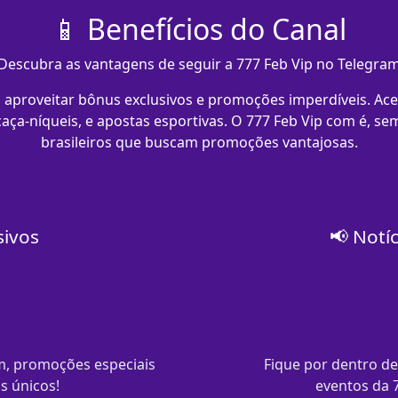
📱 Benefícios do Canal
Descubra as vantagens de seguir a 777 Feb Vip no Telegra
 aproveitar bônus exclusivos e promoções imperdíveis. Ac
caça-níqueis, e apostas esportivas. O 777 Feb Vip com​ é, 
brasileiros que buscam promoções vantajosas.
sivos
📢 Notí
m, promoções especiais
Fique por dentro d
s únicos!
eventos da 