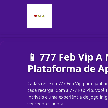
📱 777 Feb Vip A
Plataforma de A
Cadastre-se na 777 Feb Vip para ganha
cada recarga. Com a 777 Feb Vip, você
incríveis e uma experiência de jogo inig
vencedores agora!