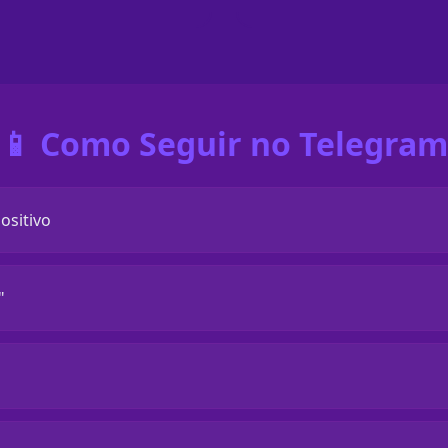
📱 Como Seguir no Telegram
ositivo
"