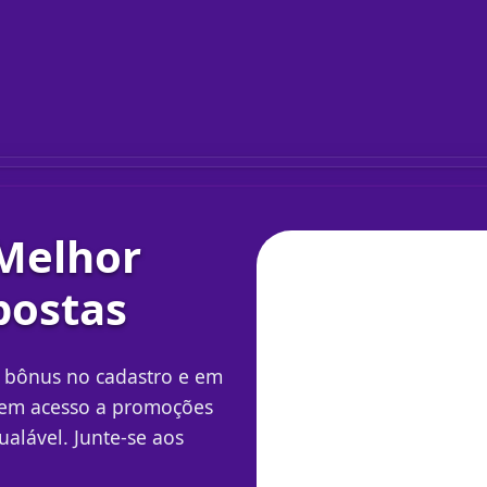
 Melhor
postas
r bônus no cadastro e em
 tem acesso a promoções
ualável. Junte-se aos