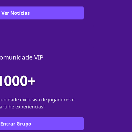
Ver Notícias
Comunidade VIP
1000+
unidade exclusiva de jogadores e
rtilhe experiências!
Entrar Grupo