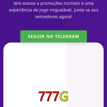
tem acesso a promoções incríveis e uma
experiência de jogo inigualável. Junte-se aos
vencedores agora!
SEGUIR NO TELEGRAM