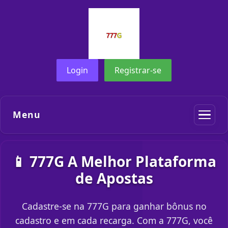
Login
Registrar-se
Menu
📱 777G A Melhor Plataforma
de Apostas
Cadastre-se na 777G para ganhar bônus no
cadastro e em cada recarga. Com a 777G, você