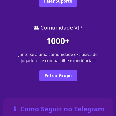
Falar Suporte
👥 Comunidade VIP
1000+
Junte-se a uma comunidade exclusiva de
jogadores e compartilhe experiências!
Entrar Grupo
📱 Como Seguir no Telegram