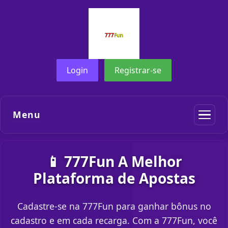
Login
Registrar-se
Menu
📱 777Fun A Melhor
Plataforma de Apostas
Cadastre-se na 777Fun para ganhar bônus no
cadastro e em cada recarga. Com a 777Fun, você