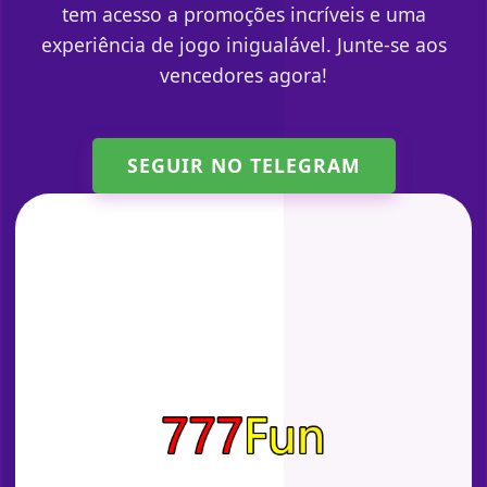
tem acesso a promoções incríveis e uma
experiência de jogo inigualável. Junte-se aos
vencedores agora!
SEGUIR NO TELEGRAM