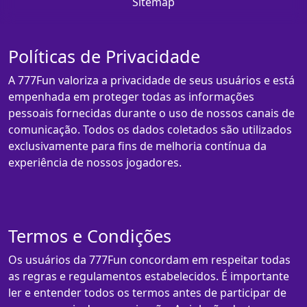
Sitemap
Políticas de Privacidade
A 777Fun valoriza a privacidade de seus usuários e está
empenhada em proteger todas as informações
pessoais fornecidas durante o uso de nossos canais de
comunicação. Todos os dados coletados são utilizados
exclusivamente para fins de melhoria contínua da
experiência de nossos jogadores.
Termos e Condições
Os usuários da 777Fun concordam em respeitar todas
as regras e regulamentos estabelecidos. É importante
ler e entender todos os termos antes de participar de