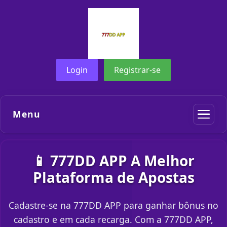
Login
Registrar-se
Menu
📱 777DD APP A Melhor
Plataforma de Apostas
Cadastre-se na 777DD APP para ganhar bônus no
cadastro e em cada recarga. Com a 777DD APP,