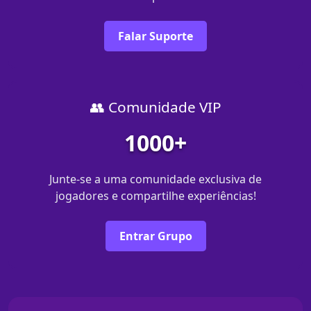
Falar Suporte
👥 Comunidade VIP
1000+
Junte-se a uma comunidade exclusiva de
jogadores e compartilhe experiências!
Entrar Grupo