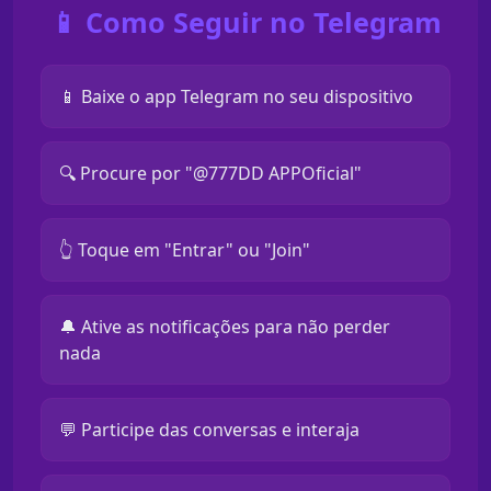
📱 Como Seguir no Telegram
📱 Baixe o app Telegram no seu dispositivo
🔍 Procure por "@777DD APPOficial"
👆 Toque em "Entrar" ou "Join"
🔔 Ative as notificações para não perder
nada
💬 Participe das conversas e interaja