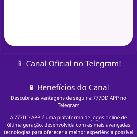
📱 Canal Oficial no Telegram!
📱 Benefícios do Canal
Descubra as vantagens de seguir a 777DD APP no
Telegram
A 777DD APP é uma plataforma de jogos online de
última geração, desenvolvida com as mais avançadas
tecnologias para oferecer a melhor experiência possível