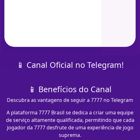
📱 Canal Oficial no Telegram!
📱 Benefícios do Canal
Descubra as vantagens de seguir a 7777 no Telegram
A plataforma 7777 Brasil se dedica a criar uma equipe
de serviço altamente qualificada, permitindo que cada
jogador da 7777 desfrute de uma experiência de jogo
suprema.