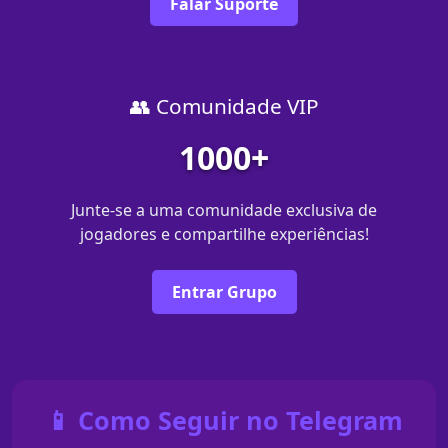
Falar Suporte
👥 Comunidade VIP
1000+
Junte-se a uma comunidade exclusiva de
jogadores e compartilhe experiências!
Entrar Grupo
📱 Como Seguir no Telegram