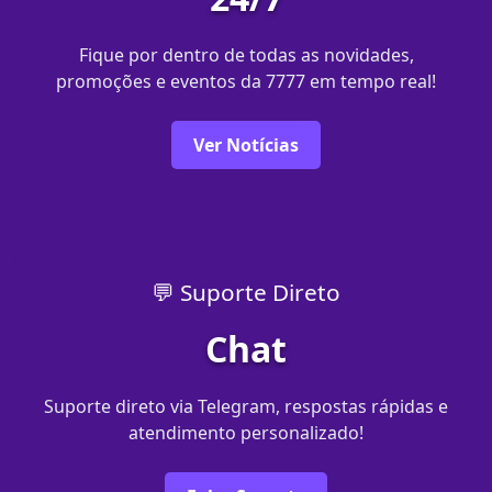
Fique por dentro de todas as novidades,
promoções e eventos da 7777 em tempo real!
Ver Notícias
💬 Suporte Direto
Chat
Suporte direto via Telegram, respostas rápidas e
atendimento personalizado!