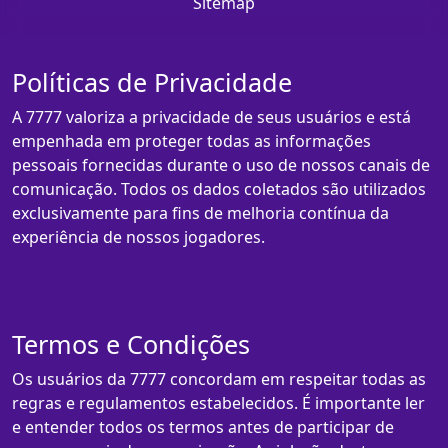
Sitemap
Políticas de Privacidade
A 7777 valoriza a privacidade de seus usuários e está
empenhada em proteger todas as informações
pessoais fornecidas durante o uso de nossos canais de
comunicação. Todos os dados coletados são utilizados
exclusivamente para fins de melhoria contínua da
experiência de nossos jogadores.
Termos e Condições
Os usuários da 7777 concordam em respeitar todas as
regras e regulamentos estabelecidos. É importante ler
e entender todos os termos antes de participar de