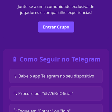
Junte-se a uma comunidade exclusiva de
jogadores e compartilhe experiências!
Entrar Grupo
📱 Como Seguir no Telegram
📱 Baixe o app Telegram no seu dispositivo
🔍 Procure por "@776BrlOficial"
👆 Toque em "Entrar" ou "Join"