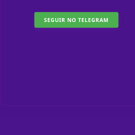
SEGUIR NO TELEGRAM