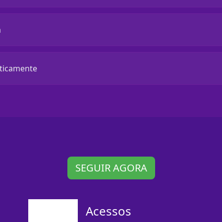
a
aticamente
SEGUIR AGORA
Acessos