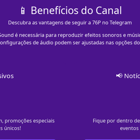
📱 Benefícios do Canal
Descubra as vantagens de seguir a 76P no Telegram
und é necessária para reproduzir efeitos sonoros e música.
configurações de áudio podem ser ajustadas nas opções do c
sivos
📢 Notí
m, promoções especiais
Fique por dentro d
s únicos!
eventos