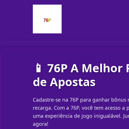
📱 76P A Melhor
de Apostas
Cadastre-se na 76P para ganhar bônus 
recarga. Com a 76P, você tem acesso a 
uma experiência de jogo inigualável. J
agora!