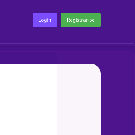
Login
Registrar-se