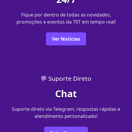
Fique por dentro de todas as novidades,
promoções e eventos da 70T em tempo real!
Ver Notícias
💬 Suporte Direto
Chat
Suporte direto via Telegram, respostas rápidas e
atendimento personalizado!