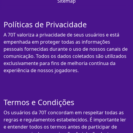
Sitemap
Políticas de Privacidade
A 70T valoriza a privacidade de seus usuários e está
empenhada em proteger todas as informações
pessoais fornecidas durante o uso de nossos canais de
comunicação. Todos os dados coletados são utilizados
exclusivamente para fins de melhoria contínua da
experiência de nossos jogadores.
Termos e Condições
Os usuários da 70T concordam em respeitar todas as
regras e regulamentos estabelecidos. É importante ler
e entender todos os termos antes de participar de