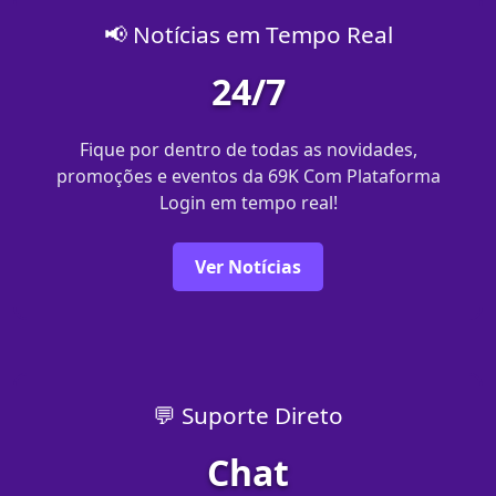
📢 Notícias em Tempo Real
24/7
Fique por dentro de todas as novidades,
promoções e eventos da 69K Com Plataforma
Login em tempo real!
Ver Notícias
💬 Suporte Direto
Chat