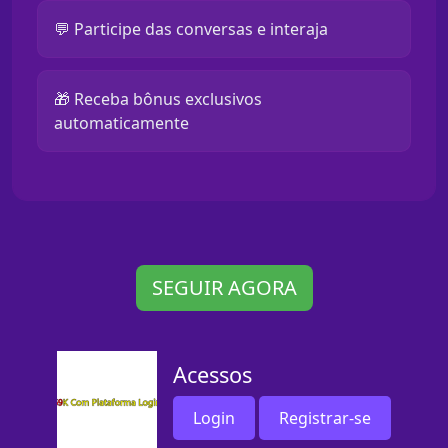
💬 Participe das conversas e interaja
🎁 Receba bônus exclusivos
automaticamente
SEGUIR AGORA
Acessos
Login
Registrar-se