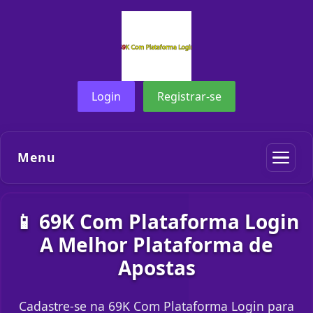
Login
Registrar-se
Menu
📱 69K Com Plataforma Login
A Melhor Plataforma de
Apostas
Cadastre-se na 69K Com Plataforma Login para