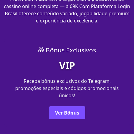
cassino online completa — a 69K Com Plataforma Login
Brasil oferece conteúdo variado, jogabilidade premium
e experiência de excelência.
🎁 Bônus Exclusivos
VIP
Receba bônus exclusivos do Telegram,
promoções especiais e códigos promocionais
únicos!
Ver Bônus