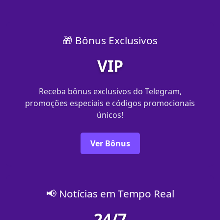
🎁 Bônus Exclusivos
VIP
Receba bônus exclusivos do Telegram,
promoções especiais e códigos promocionais
únicos!
Ver Bônus
📢 Notícias em Tempo Real
24/7