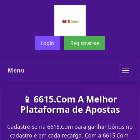
Login
Registrar-se
Menu
📱 6615.Com A Melhor
Plataforma de Apostas
Cadastre-se na 6615.Com para ganhar bônus no
cadastro e em cada recarga. Com a 6615.Com,