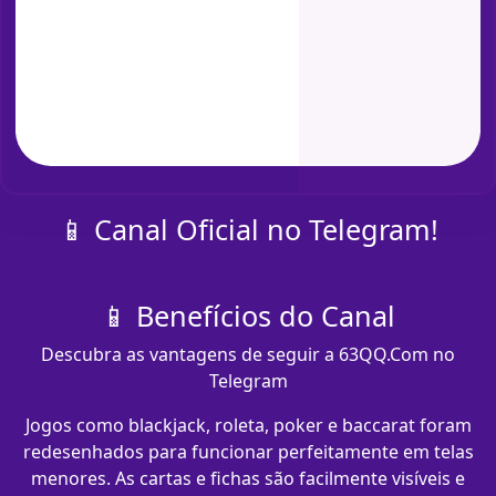
📱 Canal Oficial no Telegram!
📱 Benefícios do Canal
Descubra as vantagens de seguir a 63QQ.Com no
Telegram
Jogos como blackjack, roleta, poker e baccarat foram
redesenhados para funcionar perfeitamente em telas
menores. As cartas e fichas são facilmente visíveis e