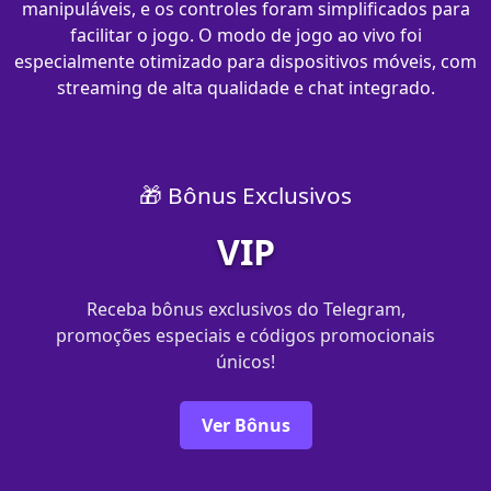
manipuláveis, e os controles foram simplificados para
facilitar o jogo. O modo de jogo ao vivo foi
especialmente otimizado para dispositivos móveis, com
streaming de alta qualidade e chat integrado.
🎁 Bônus Exclusivos
VIP
Receba bônus exclusivos do Telegram,
promoções especiais e códigos promocionais
únicos!
Ver Bônus