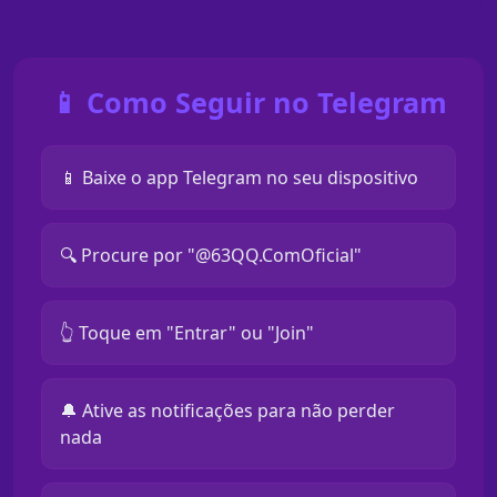
📱 Como Seguir no Telegram
📱 Baixe o app Telegram no seu dispositivo
🔍 Procure por "@63QQ.ComOficial"
👆 Toque em "Entrar" ou "Join"
🔔 Ative as notificações para não perder
nada