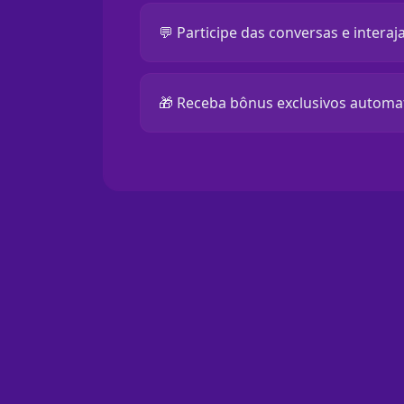
💬 Participe das conversas e interaj
🎁 Receba bônus exclusivos autom