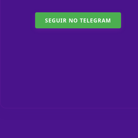
SEGUIR NO TELEGRAM