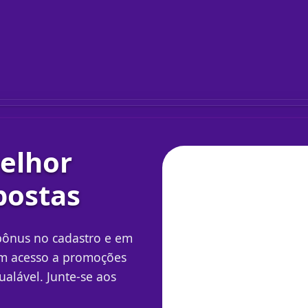
elhor
postas
bônus no cadastro e em
em acesso a promoções
ualável. Junte-se aos