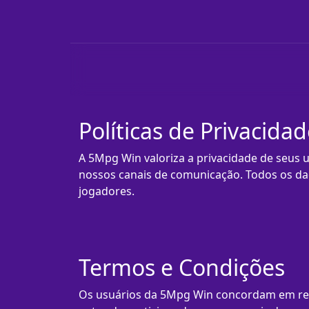
Políticas de Privacida
A 5Mpg Win valoriza a privacidade de seus
nossos canais de comunicação. Todos os dad
jogadores.
Termos e Condições
Os usuários da 5Mpg Win concordam em resp