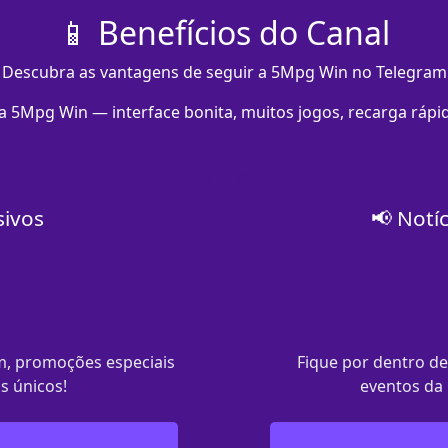
📱 Benefícios do Canal
Descubra as vantagens de seguir a 5Mpg Win no Telegram
5Mpg Win — interface bonita, muitos jogos, recarga rápida
sivos
📢 Notí
m, promoções especiais
Fique por dentro d
s únicos!
eventos da