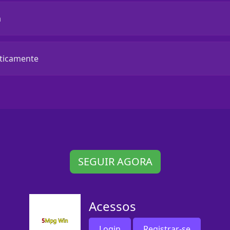
a
aticamente
SEGUIR AGORA
Acessos
Login
Registrar-se