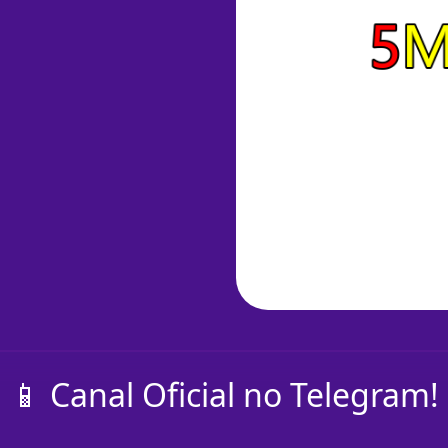
📱 Canal Oficial no Telegram!