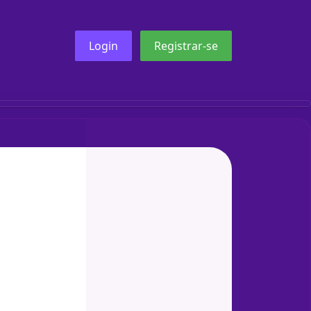
Login
Registrar-se