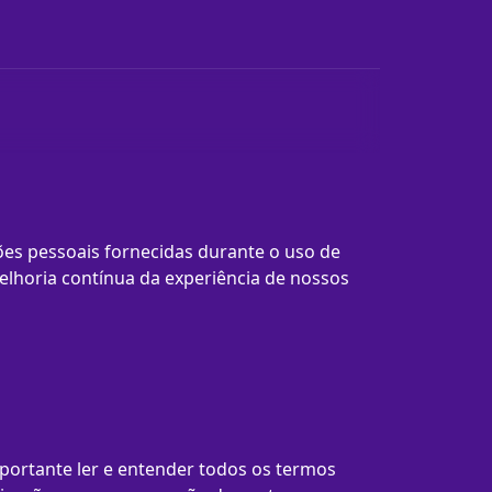
es pessoais fornecidas durante o uso de
elhoria contínua da experiência de nossos
portante ler e entender todos os termos