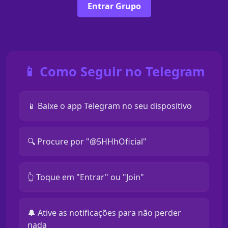
Entrar Grupo
📱 Como Seguir no Telegram
📱 Baixe o app Telegram no seu dispositivo
🔍 Procure por "@5HHhOficial"
👆 Toque em "Entrar" ou "Join"
🔔 Ative as notificações para não perder
nada