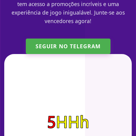
tem acesso a promoções incríveis e uma
experiência de jogo inigualável. Junte-se aos
vencedores agora!
SEGUIR NO TELEGRAM