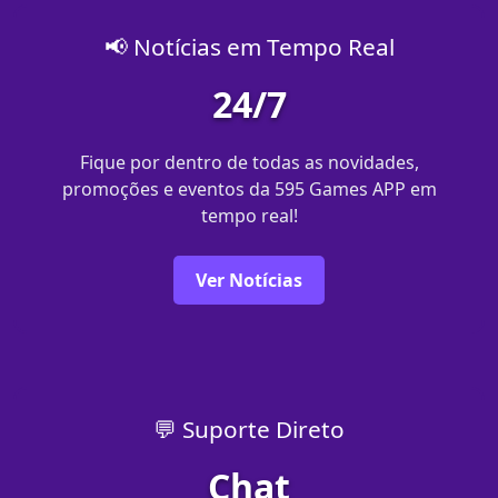
📢 Notícias em Tempo Real
24/7
Fique por dentro de todas as novidades,
promoções e eventos da 595 Games APP em
tempo real!
Ver Notícias
💬 Suporte Direto
Chat