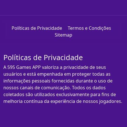
Políticas de Privacidade
Termos e Condições
Sitemap
Políticas de Privacidade
A 595 Games APP valoriza a privacidade de seus
usuários e está empenhada em proteger todas as
informações pessoais fornecidas durante o uso de
nossos canais de comunicação. Todos os dados
coletados são utilizados exclusivamente para fins de
melhoria contínua da experiência de nossos jogadores.