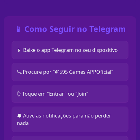
📱 Como Seguir no Telegram
📱 Baixe o app Telegram no seu dispositivo
🔍 Procure por "@595 Games APPOficial"
👆 Toque em "Entrar" ou "Join"
🔔 Ative as notificações para não perder
nada