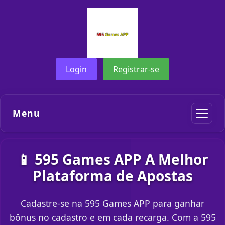
Login
Registrar-se
Menu
📱 595 Games APP A Melhor
Plataforma de Apostas
Cadastre-se na 595 Games APP para ganhar
bônus no cadastro e em cada recarga. Com a 595