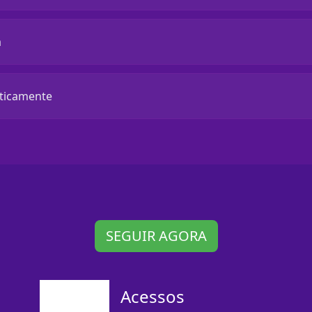
a
aticamente
SEGUIR AGORA
Acessos