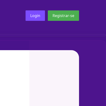
Login
Registrar-se