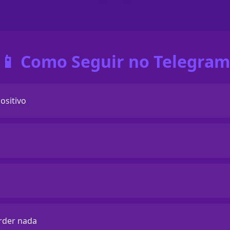
📱 Como Seguir no Telegram
ositivo
erder nada