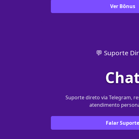
Ver Bônus
💬 Suporte Di
Cha
Suporte direto via Telegram, r
atendimento persona
Falar Suport