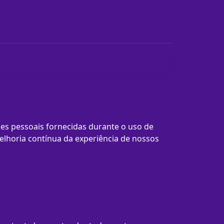
es pessoais fornecidas durante o uso de
elhoria contínua da experiência de nossos