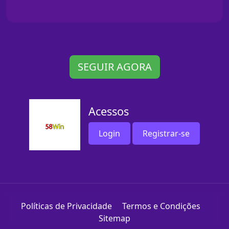
SEGUIR AGORA
Acessos
Login
Registrar-se
Políticas de Privacidade
Termos e Condições
Sitemap