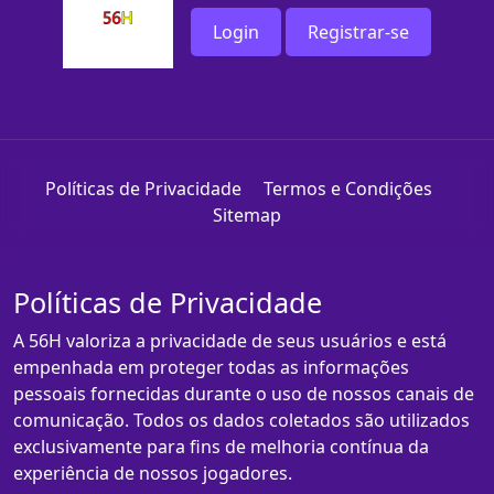
Login
Registrar-se
Políticas de Privacidade
Termos e Condições
Sitemap
Políticas de Privacidade
A 56H valoriza a privacidade de seus usuários e está
empenhada em proteger todas as informações
pessoais fornecidas durante o uso de nossos canais de
comunicação. Todos os dados coletados são utilizados
exclusivamente para fins de melhoria contínua da
experiência de nossos jogadores.