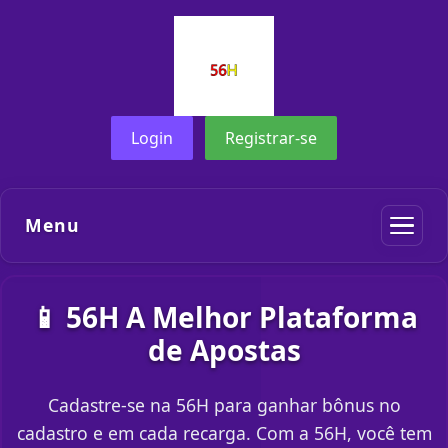
Login
Registrar-se
Menu
📱 56H A Melhor Plataforma
de Apostas
Cadastre-se na 56H para ganhar bônus no
cadastro e em cada recarga. Com a 56H, você tem