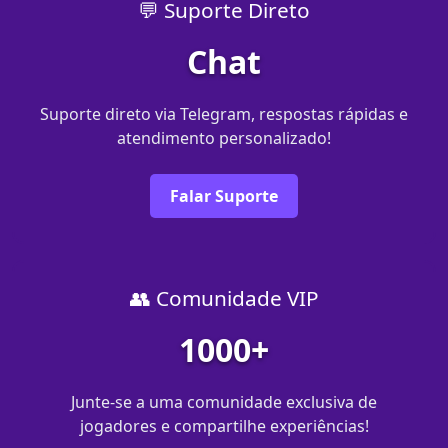
💬 Suporte Direto
Chat
Suporte direto via Telegram, respostas rápidas e
atendimento personalizado!
Falar Suporte
👥 Comunidade VIP
1000+
Junte-se a uma comunidade exclusiva de
jogadores e compartilhe experiências!