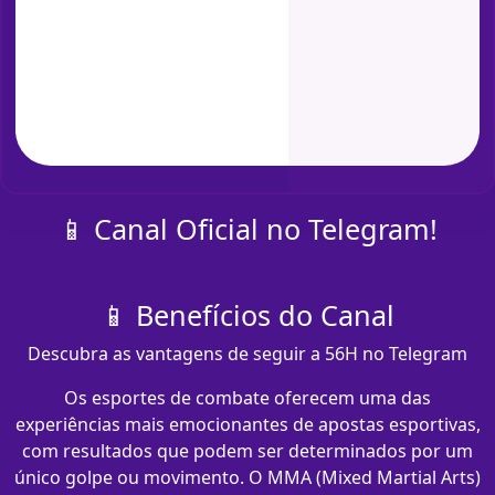
📱 Canal Oficial no Telegram!
📱 Benefícios do Canal
Descubra as vantagens de seguir a 56H no Telegram
Os esportes de combate oferecem uma das
experiências mais emocionantes de apostas esportivas,
com resultados que podem ser determinados por um
único golpe ou movimento. O MMA (Mixed Martial Arts)