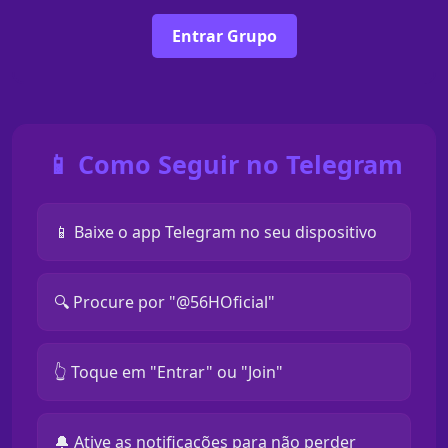
Entrar Grupo
📱 Como Seguir no Telegram
📱 Baixe o app Telegram no seu dispositivo
🔍 Procure por "@56HOficial"
👆 Toque em "Entrar" ou "Join"
🔔 Ative as notificações para não perder