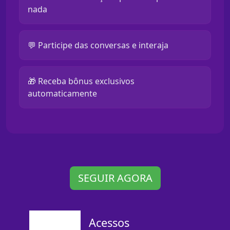
nada
💬 Participe das conversas e interaja
🎁 Receba bônus exclusivos
automaticamente
SEGUIR AGORA
Acessos