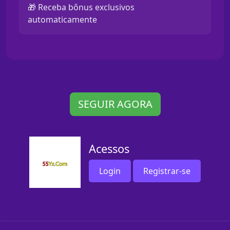
🎁 Receba bônus exclusivos
automaticamente
SEGUIR AGORA
Acessos
Login
Registrar-se