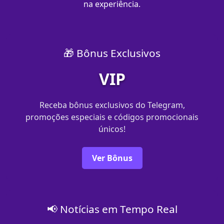
na experiência.
🎁 Bônus Exclusivos
VIP
Receba bônus exclusivos do Telegram,
promoções especiais e códigos promocionais
únicos!
Ver Bônus
📢 Notícias em Tempo Real