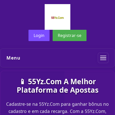
Login
Registrar-se
Menu
📱 55Yz.Com A Melhor
Plataforma de Apostas
Cadastre-se na 55Yz.Com para ganhar bônus no
cadastro e em cada recarga. Com a 55Yz.Com,