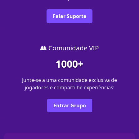
Falar Suporte
👥 Comunidade VIP
1000+
Junte-se a uma comunidade exclusiva de
jogadores e compartilhe experiências!
Entrar Grupo