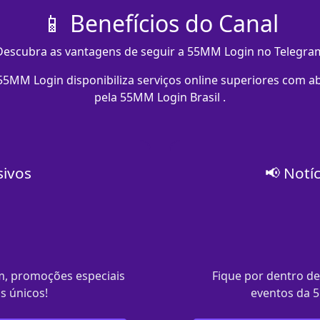
📱 Benefícios do Canal
Descubra as vantagens de seguir a 55MM Login no Telegra
 55MM Login disponibiliza serviços online superiores com ab
pela 55MM Login Brasil .
sivos
📢 Notí
m, promoções especiais
Fique por dentro d
s únicos!
eventos da 