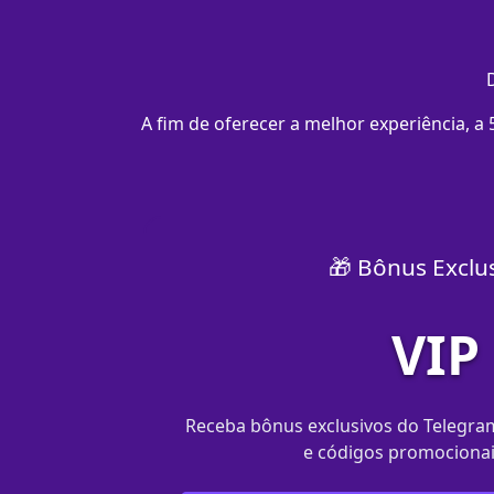
A fim de oferecer a melhor experiência, a
🎁 Bônus Exclu
VIP
Receba bônus exclusivos do Telegra
e códigos promocionai