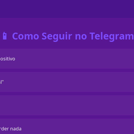
📱 Como Seguir no Telegram
ositivo
l"
erder nada