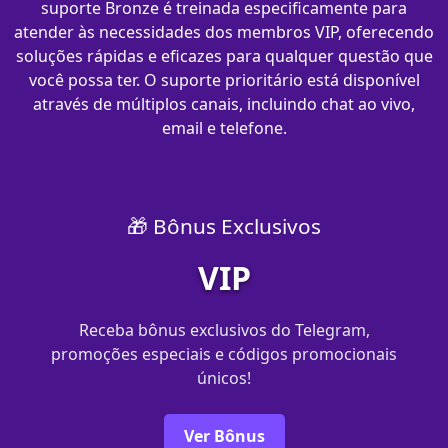
suporte Bronze é treinada especificamente para
atender às necessidades dos membros VIP, oferecendo
soluções rápidas e eficazes para qualquer questão que
você possa ter. O suporte prioritário está disponível
através de múltiplos canais, incluindo chat ao vivo,
email e telefone.
🎁 Bônus Exclusivos
VIP
Receba bônus exclusivos do Telegram,
promoções especiais e códigos promocionais
únicos!
Ver Bônus