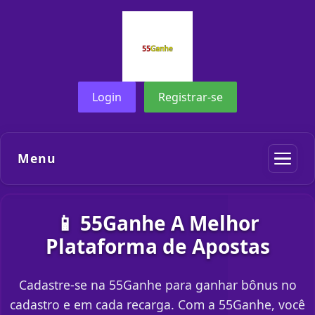
Login
Registrar-se
Menu
📱 55Ganhe A Melhor
Plataforma de Apostas
Cadastre-se na 55Ganhe para ganhar bônus no
cadastro e em cada recarga. Com a 55Ganhe, você