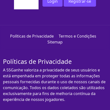
Login
Registrar-se
Políticas de Privacidade
Termos e Condições
Sitemap
Políticas de Privacidade
A 55Ganhe valoriza a privacidade de seus usuários e
está empenhada em proteger todas as informações
pessoais fornecidas durante o uso de nossos canais de
comunicação. Todos os dados coletados são utilizados
exclusivamente para fins de melhoria contínua da
experiência de nossos jogadores.