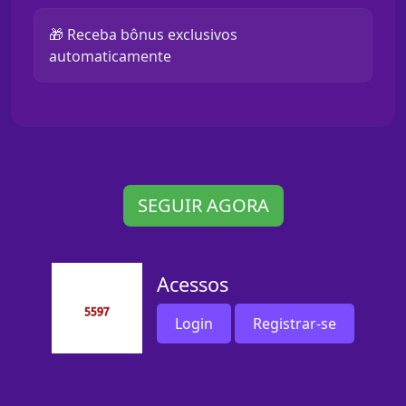
🎁 Receba bônus exclusivos
automaticamente
SEGUIR AGORA
Acessos
Login
Registrar-se