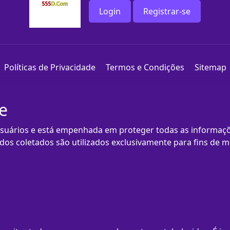
Login
Registrar-se
Políticas de Privacidade
Termos e Condições
Sitemap
de
 usuários e está empenhada em proteger todas as informaçõ
os coletados são utilizados exclusivamente para fins de m