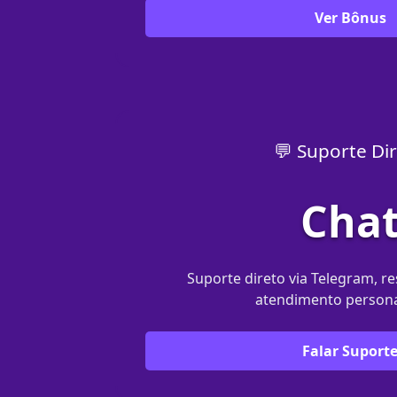
Ver Bônus
💬 Suporte Di
Cha
Suporte direto via Telegram, r
atendimento persona
Falar Suport