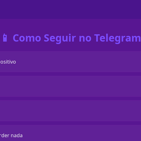
📱 Como Seguir no Telegram
ositivo
erder nada