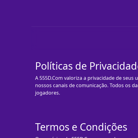
Políticas de Privacida
A 555D.Com valoriza a privacidade de seus
nossos canais de comunicação. Todos os dad
jogadores.
Termos e Condições