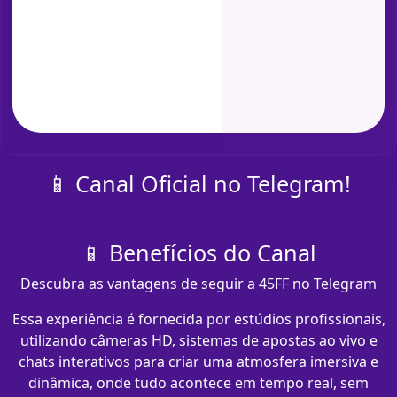
📱 Canal Oficial no Telegram!
📱 Benefícios do Canal
Descubra as vantagens de seguir a 45FF no Telegram
Essa experiência é fornecida por estúdios profissionais,
utilizando câmeras HD, sistemas de apostas ao vivo e
chats interativos para criar uma atmosfera imersiva e
dinâmica, onde tudo acontece em tempo real, sem