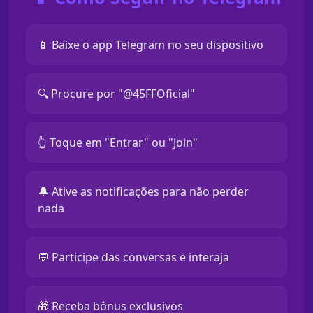
📱 Baixe o app Telegram no seu dispositivo
🔍 Procure por "@45FFOficial"
👆 Toque em "Entrar" ou "Join"
🔔 Ative as notificações para não perder
nada
💬 Participe das conversas e interaja
🎁 Receba bônus exclusivos