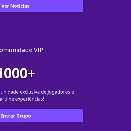
Ver Notícias
Comunidade VIP
1000+
unidade exclusiva de jogadores e
rtilhe experiências!
Entrar Grupo