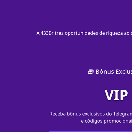
A 433Br traz oportunidades de riqueza ao 
🎁 Bônus Exclu
VIP
Receba bônus exclusivos do Telegra
e códigos promocionai