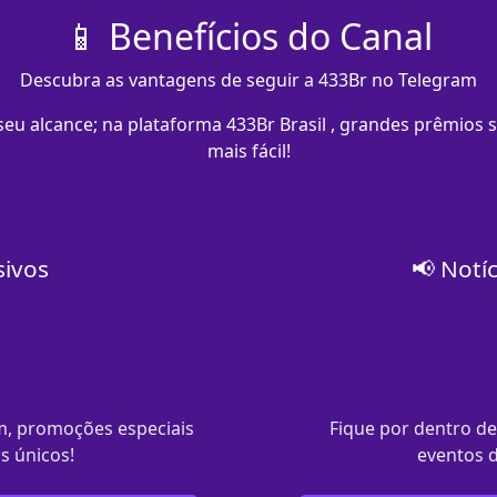
📱 Benefícios do Canal
Descubra as vantagens de seguir a 433Br no Telegram
seu alcance; na plataforma 433Br Brasil , grandes prêmios 
mais fácil!
sivos
📢 Notí
m, promoções especiais
Fique por dentro d
s únicos!
eventos 