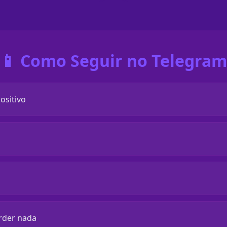
📱 Como Seguir no Telegram
ositivo
erder nada