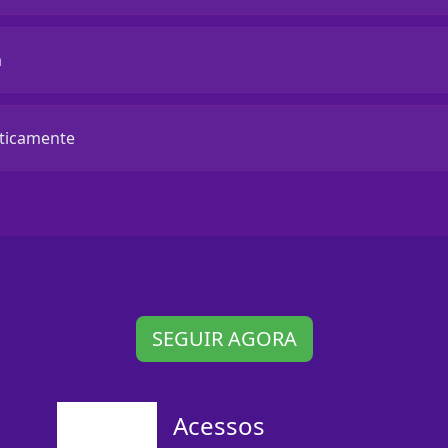
a
aticamente
SEGUIR AGORA
Acessos