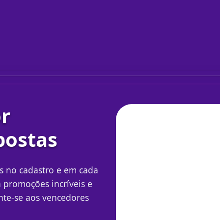
or
postas
s no cadastro e em cada
 promoções incríveis e
unte-se aos vencedores