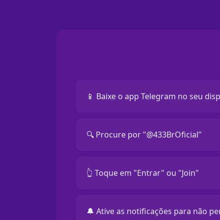
📱 Baixe o app Telegram no seu disp
🔍 Procure por "@433BrOficial"
👆 Toque em "Entrar" ou "Join"
🔔 Ative as notificações para não p