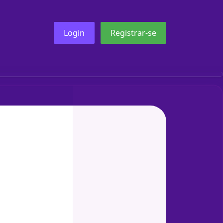
Login
Registrar-se