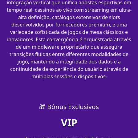
integração vertical que unifica apostas esportivas em
tempo real, cassinos ao vivo com streaming em ultra-
alta definição, catálogos extensivos de slots
desenvolvidos por fornecedores premium, e uma
variedade sofisticada de jogos de mesa clássicos e
inovadores. Esta convergência é orquestrada através
de um middleware proprietário que assegura
transições fluidas entre diferentes modalidades de
jogo, mantendo a integridade dos dados e a
continuidade da experiência do usuário através de
múltiplas sessões e dispositivos.
🎁 Bônus Exclusivos
VIP