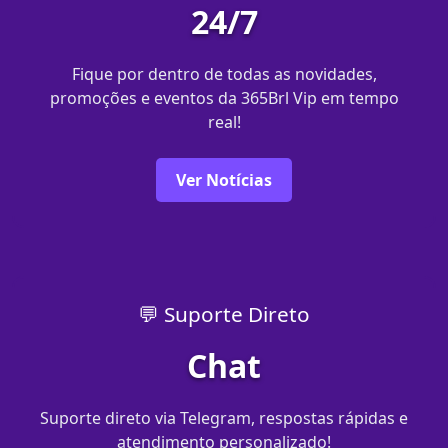
24/7
Fique por dentro de todas as novidades,
promoções e eventos da 365Brl Vip em tempo
real!
Ver Notícias
💬 Suporte Direto
Chat
Suporte direto via Telegram, respostas rápidas e
atendimento personalizado!