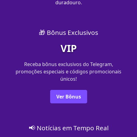
duradouro.
🎁 Bônus Exclusivos
VIP
Receba bônus exclusivos do Telegram,
promoções especiais e códigos promocionais
únicos!
Ver Bônus
📢 Notícias em Tempo Real