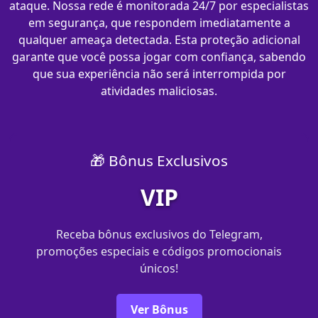
ataque. Nossa rede é monitorada 24/7 por especialistas
em segurança, que respondem imediatamente a
qualquer ameaça detectada. Esta proteção adicional
garante que você possa jogar com confiança, sabendo
que sua experiência não será interrompida por
atividades maliciosas.
🎁 Bônus Exclusivos
VIP
Receba bônus exclusivos do Telegram,
promoções especiais e códigos promocionais
únicos!
Ver Bônus