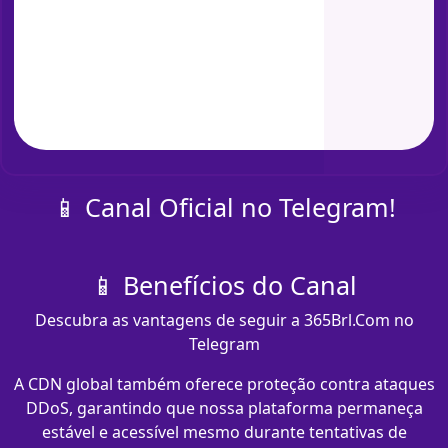
📱 Canal Oficial no Telegram!
📱 Benefícios do Canal
Descubra as vantagens de seguir a 365Brl.Com no
Telegram
A CDN global também oferece proteção contra ataques
DDoS, garantindo que nossa plataforma permaneça
estável e acessível mesmo durante tentativas de