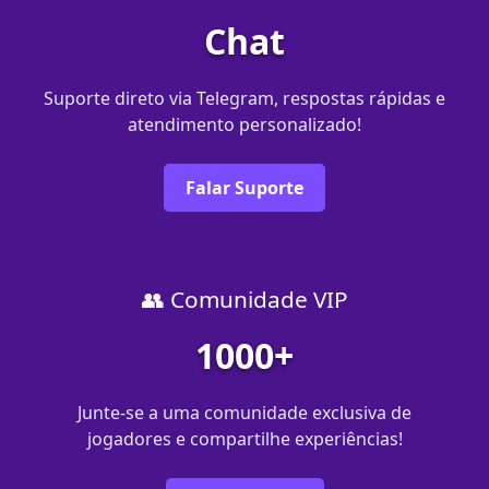
Chat
Suporte direto via Telegram, respostas rápidas e
atendimento personalizado!
Falar Suporte
👥 Comunidade VIP
1000+
Junte-se a uma comunidade exclusiva de
jogadores e compartilhe experiências!