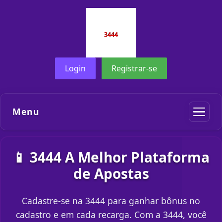
Login
Registrar-se
Menu
📱 3444 A Melhor Plataforma
de Apostas
Cadastre-se na 3444 para ganhar bônus no
cadastro e em cada recarga. Com a 3444, você