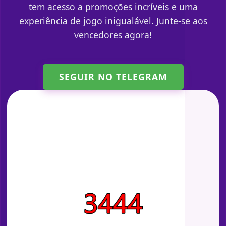
tem acesso a promoções incríveis e uma
experiência de jogo inigualável. Junte-se aos
vencedores agora!
SEGUIR NO TELEGRAM