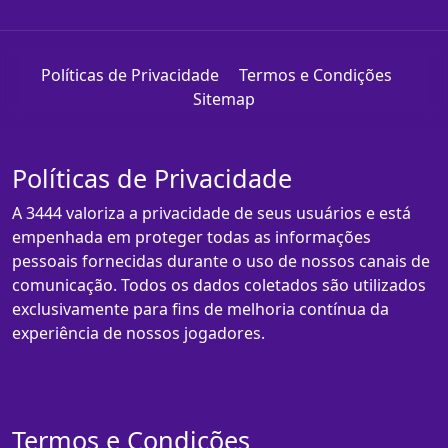
Políticas de Privacidade
Termos e Condições
Sitemap
Políticas de Privacidade
A 3444 valoriza a privacidade de seus usuários e está
empenhada em proteger todas as informações
pessoais fornecidas durante o uso de nossos canais de
comunicação. Todos os dados coletados são utilizados
exclusivamente para fins de melhoria contínua da
experiência de nossos jogadores.
Termos e Condições