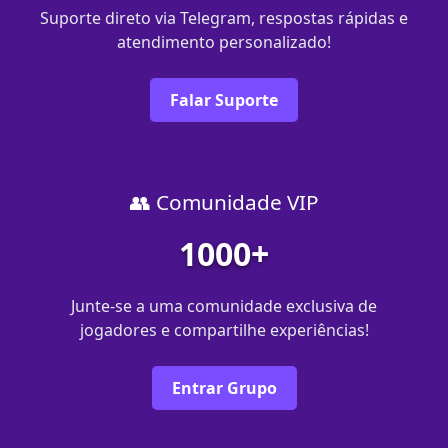
Suporte direto via Telegram, respostas rápidas e
atendimento personalizado!
Falar Suporte
👥 Comunidade VIP
1000+
Junte-se a uma comunidade exclusiva de
jogadores e compartilhe experiências!
Entrar Grupo