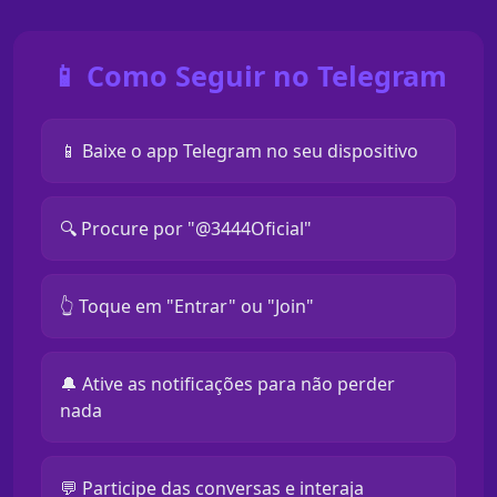
📱 Como Seguir no Telegram
📱 Baixe o app Telegram no seu dispositivo
🔍 Procure por "@3444Oficial"
👆 Toque em "Entrar" ou "Join"
🔔 Ative as notificações para não perder
nada
💬 Participe das conversas e interaja