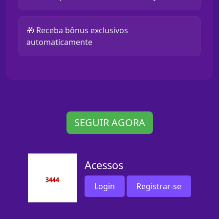
🎁 Receba bônus exclusivos
automaticamente
SEGUIR AGORA
Acessos
Login
Registrar-se