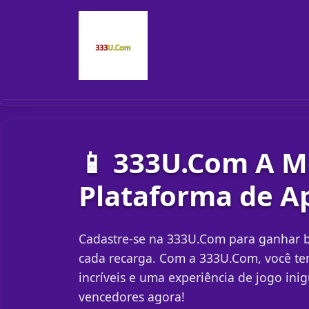
📱 333U.Com A M
Plataforma de A
Cadastre-se na 333U.Com para ganhar 
cada recarga. Com a 333U.Com, você t
incríveis e uma experiência de jogo inig
vencedores agora!