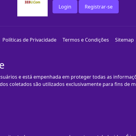
Login
Registrar-se
Políticas de Privacidade
Termos e Condições
Sitemap
de
 usuários e está empenhada em proteger todas as informaçõ
os coletados são utilizados exclusivamente para fins de m