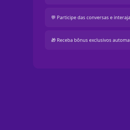
💬 Participe das conversas e interaj
🎁 Receba bônus exclusivos autom