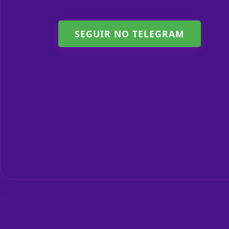
SEGUIR NO TELEGRAM