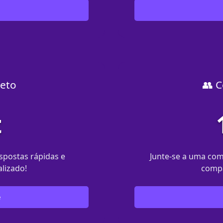
reto
👥 
t
espostas rápidas e
Junte-se a uma com
lizado!
compa
e