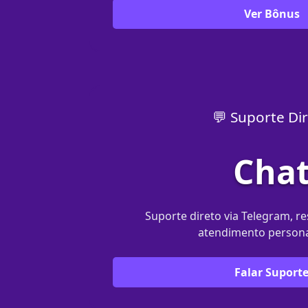
Ver Bônus
💬 Suporte Di
Cha
Suporte direto via Telegram, r
atendimento persona
Falar Suport