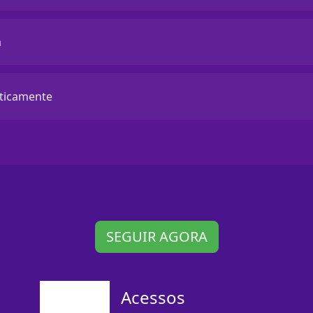
a
aticamente
SEGUIR AGORA
Acessos