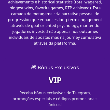
achievements e historical statistics (total wagered,
biggest wins, favorite games, RTP achieved). Esta
camada de metagame cria narrative pessoal de
progression que enhances long-term engagement
através de goal-oriented psychology, mantendo
jogadores invested não apenas nos outcomes
individuais de apostas mas na journey cumulativa
através da plataforma.
🎁 Bônus Exclusivos
VIP
Receba bônus exclusivos do Telegram,
promoções especiais e códigos promocionais
únicos!