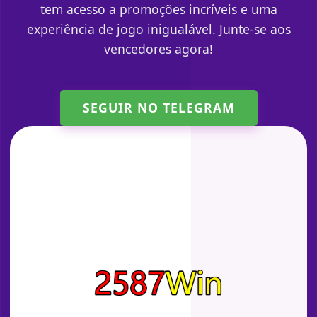
tem acesso a promoções incríveis e uma
experiência de jogo inigualável. Junte-se aos
vencedores agora!
SEGUIR NO TELEGRAM