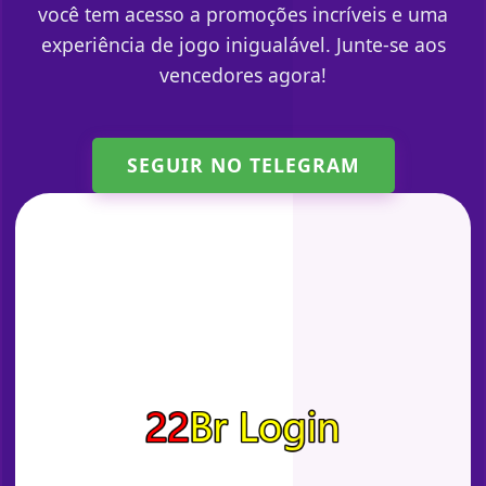
você tem acesso a promoções incríveis e uma
experiência de jogo inigualável. Junte-se aos
vencedores agora!
SEGUIR NO TELEGRAM