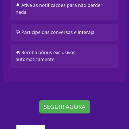
🔔 Ative as notificações para não perder
nada
💬 Participe das conversas e interaja
🎁 Receba bônus exclusivos
automaticamente
SEGUIR AGORA