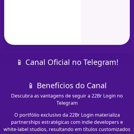
📱 Canal Oficial no Telegram!
📱 Benefícios do Canal
Descubra as vantagens de seguir a 22Br Login no
Telegram
O portfólio exclusivo da 22Br Login materializa
partnerships estratégicas com indie developers e
white-label studios, resultando em títulos customizados