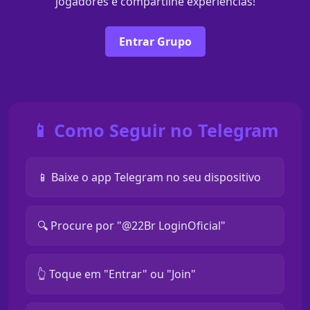
jogadores e compartilhe experiências!
Entrar Grupo
📱 Como Seguir no Telegram
📱 Baixe o app Telegram no seu dispositivo
🔍 Procure por "@22Br LoginOficial"
👆 Toque em "Entrar" ou "Join"