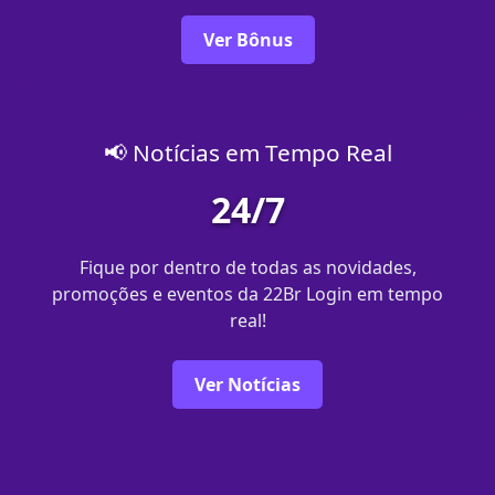
Ver Bônus
📢 Notícias em Tempo Real
24/7
Fique por dentro de todas as novidades,
promoções e eventos da 22Br Login em tempo
real!
Ver Notícias