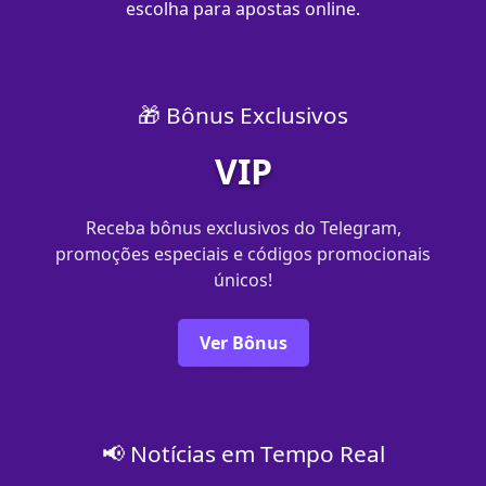
escolha para apostas online.
🎁 Bônus Exclusivos
VIP
Receba bônus exclusivos do Telegram,
promoções especiais e códigos promocionais
únicos!
Ver Bônus
📢 Notícias em Tempo Real