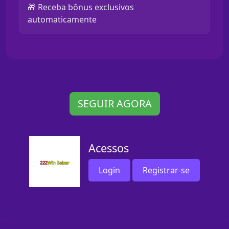
🎁 Receba bônus exclusivos
automaticamente
SEGUIR AGORA
Acessos
Login
Registrar-se