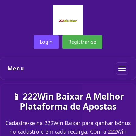
Login
Registrar-se
Menu
📱 222Win Baixar A Melhor
Plataforma de Apostas
Cadastre-se na 222Win Baixar para ganhar bônus
no cadastro e em cada recarga. Com a 222Win