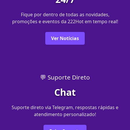
Fique por dentro de todas as novidades,
promoções e eventos da 222Hot em tempo real!
Ver Notícias
💬 Suporte Direto
Chat
Suporte direto via Telegram, respostas rápidas e
atendimento personalizado!