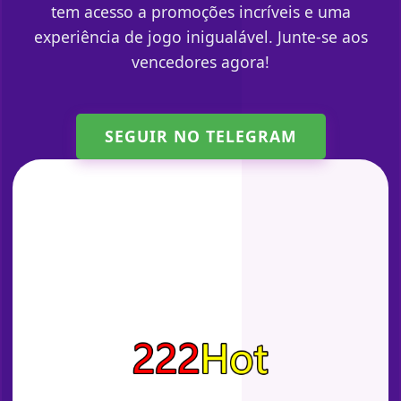
tem acesso a promoções incríveis e uma
experiência de jogo inigualável. Junte-se aos
vencedores agora!
SEGUIR NO TELEGRAM