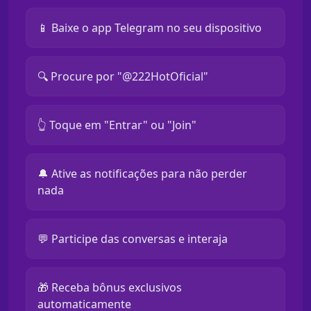
📱 Baixe o app Telegram no seu dispositivo
🔍 Procure por "@222HotOficial"
👆 Toque em "Entrar" ou "Join"
🔔 Ative as notificações para não perder
nada
💬 Participe das conversas e interaja
🎁 Receba bônus exclusivos
automaticamente