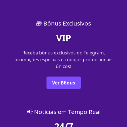
🎁 Bônus Exclusivos
VIP
Receba bônus exclusivos do Telegram,
promoções especiais e códigos promocionais
únicos!
Ver Bônus
📢 Notícias em Tempo Real
24/7