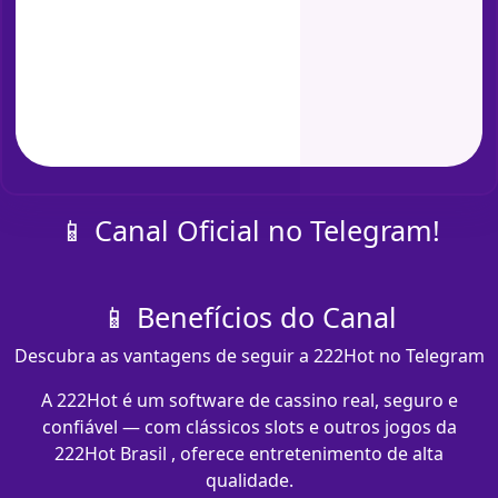
📱 Canal Oficial no Telegram!
📱 Benefícios do Canal
Descubra as vantagens de seguir a 222Hot no Telegram
A 222Hot é um software de cassino real, seguro e
confiável — com clássicos slots e outros jogos da
222Hot Brasil , oferece entretenimento de alta
qualidade.