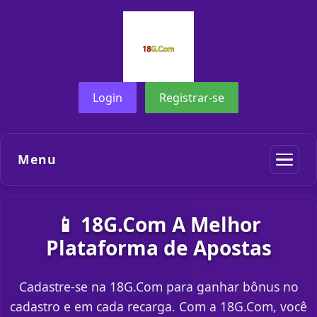
Login
Registrar-se
Menu
📱 18G.Com A Melhor
Plataforma de Apostas
Cadastre-se na 18G.Com para ganhar bônus no
cadastro e em cada recarga. Com a 18G.Com, você