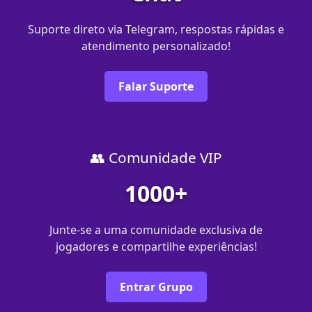
Suporte direto via Telegram, respostas rápidas e
atendimento personalizado!
Falar Suporte
👥 Comunidade VIP
1000+
Junte-se a uma comunidade exclusiva de
jogadores e compartilhe experiências!
Entrar Grupo