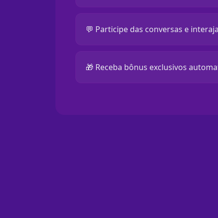
💬 Participe das conversas e interaj
🎁 Receba bônus exclusivos autom