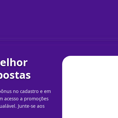
Melhor
postas
bônus no cadastro e em
em acesso a promoções
ualável. Junte-se aos