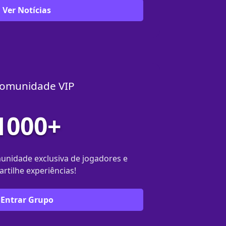
Ver Notícias
Comunidade VIP
1000+
unidade exclusiva de jogadores e
rtilhe experiências!
Entrar Grupo