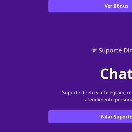
Ver Bônus
💬 Suporte Di
Cha
Suporte direto via Telegram, r
atendimento persona
Falar Suport