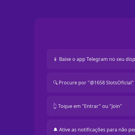
📱 Baixe o app Telegram no seu disp
🔍 Procure por "@1658 SlotsOficial"
👆 Toque em "Entrar" ou "Join"
🔔 Ative as notificações para não p