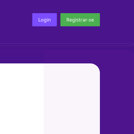
Login
Registrar-se