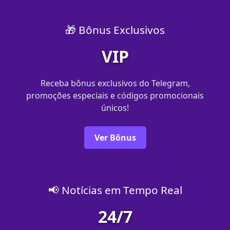
🎁 Bônus Exclusivos
VIP
Receba bônus exclusivos do Telegram,
promoções especiais e códigos promocionais
únicos!
Ver Bônus
📢 Notícias em Tempo Real
24/7