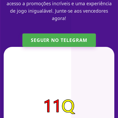
acesso a promoções incríveis e uma experiência
de jogo inigualável. Junte-se aos vencedores
agora!
SEGUIR NO TELEGRAM