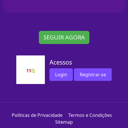
SEGUIR AGORA
Acessos
Login
Registrar-se
Políticas de Privacidade
Termos e Condições
Sitemap