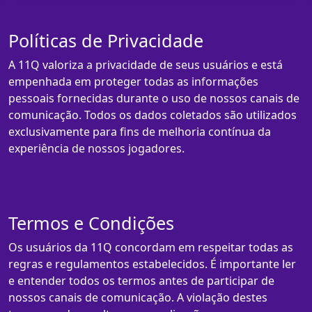
Políticas de Privacidade
A 11Q valoriza a privacidade de seus usuários e está
empenhada em proteger todas as informações
pessoais fornecidas durante o uso de nossos canais de
comunicação. Todos os dados coletados são utilizados
exclusivamente para fins de melhoria contínua da
experiência de nossos jogadores.
Termos e Condições
Os usuários da 11Q concordam em respeitar todas as
regras e regulamentos estabelecidos. É importante ler
e entender todos os termos antes de participar de
nossos canais de comunicação. A violação destes