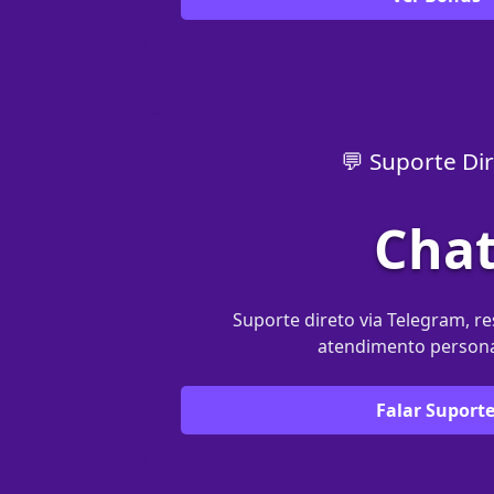
💬 Suporte Di
Cha
Suporte direto via Telegram, r
atendimento persona
Falar Suport