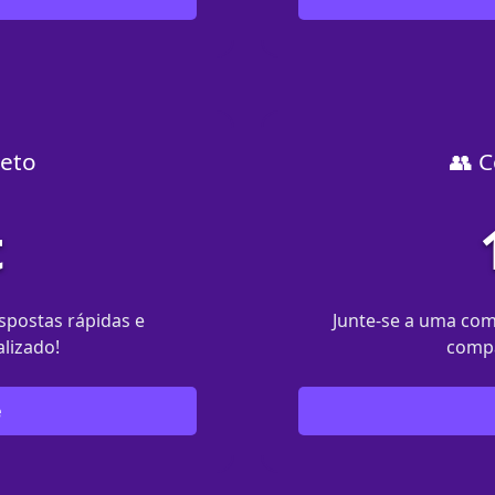
reto
👥 
t
espostas rápidas e
Junte-se a uma com
lizado!
compa
e