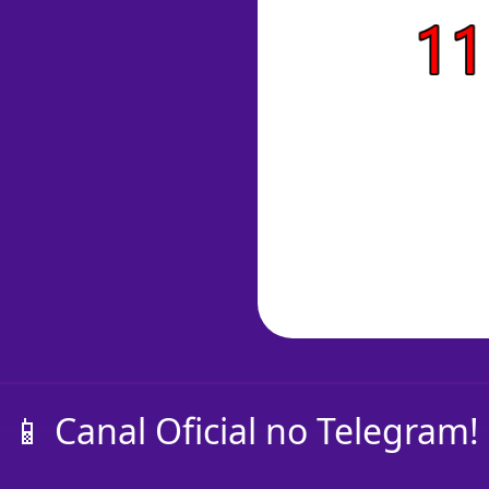
📱 Canal Oficial no Telegram!