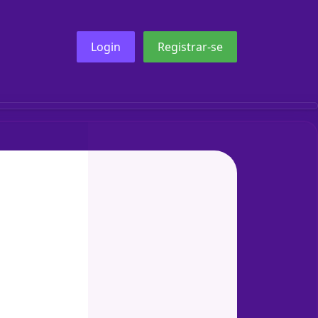
Login
Registrar-se