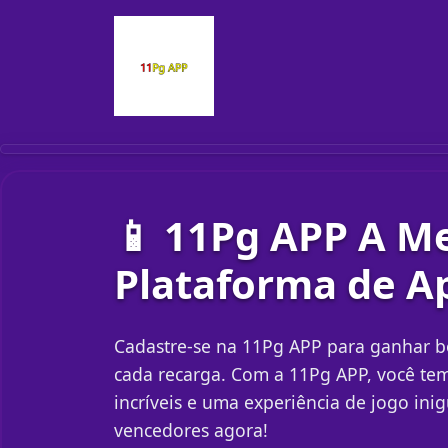
📱 11Pg APP A M
Plataforma de A
Cadastre-se na 11Pg APP para ganhar b
cada recarga. Com a 11Pg APP, você te
incríveis e uma experiência de jogo inig
vencedores agora!