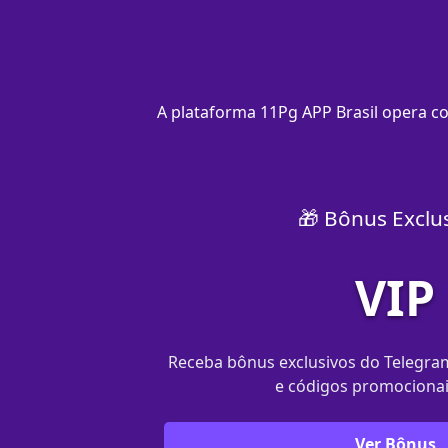
A plataforma 11Pg APP Brasil opera co
🎁 Bônus Exclu
VIP
Receba bônus exclusivos do Telegra
e códigos promocionai
Ver Bônus