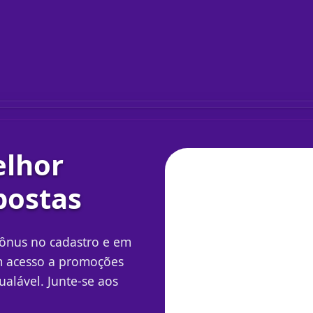
elhor
postas
ônus no cadastro e em
m acesso a promoções
ualável. Junte-se aos