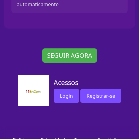
automaticamente
SEGUIR AGORA
Acessos
Login
Registrar-se