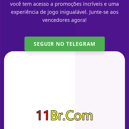
você tem acesso a promoções incríveis e uma
experiência de jogo inigualável. Junte-se aos
vencedores agora!
SEGUIR NO TELEGRAM