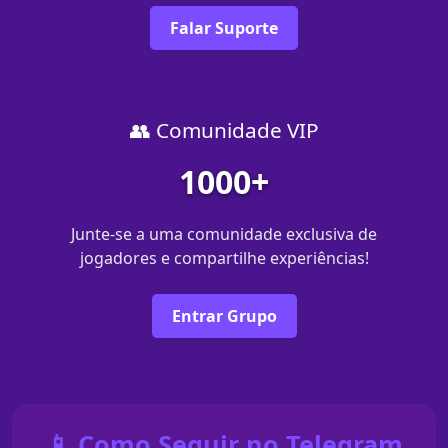
Falar Suporte
👥 Comunidade VIP
1000+
Junte-se a uma comunidade exclusiva de
jogadores e compartilhe experiências!
Entrar Grupo
📱 Como Seguir no Telegram