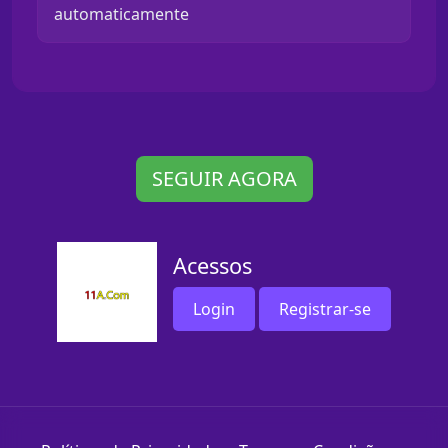
automaticamente
SEGUIR AGORA
Acessos
Login
Registrar-se