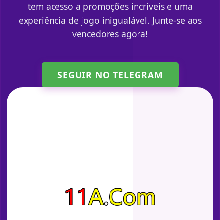
tem acesso a promoções incríveis e uma
experiência de jogo inigualável. Junte-se aos
vencedores agora!
SEGUIR NO TELEGRAM