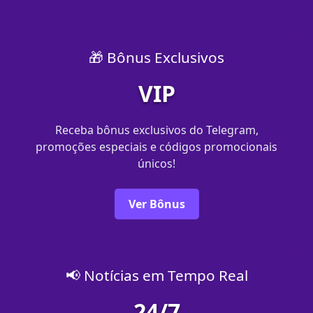
🎁 Bônus Exclusivos
VIP
Receba bônus exclusivos do Telegram,
promoções especiais e códigos promocionais
únicos!
Ver Bônus
📢 Notícias em Tempo Real
24/7