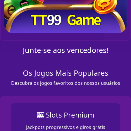
Junte-se aos vencedores!
Os Jogos Mais Populares
Descubra os jogos favoritos dos nossos usuários
🎰 Slots Premium
Jackpots progressivos e giros grátis