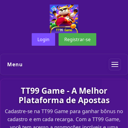
Login
Registrar-se
Menu
TT99 Game - A Melhor
Plataforma de Apostas
Cadastre-se na TT99 Game para ganhar bônus no
cadastro e em cada recarga. Com a TT99 Game,
você tem acesso a promoções incríveis e uma