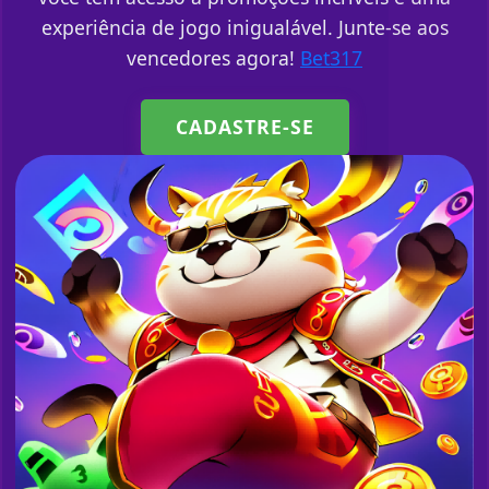
experiência de jogo inigualável. Junte-se aos
vencedores agora!
Bet317
CADASTRE-SE